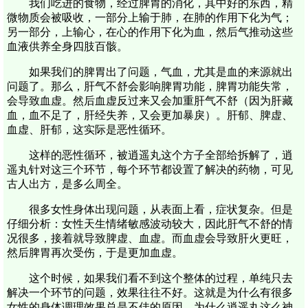
我们吃进的食物，经过脾胃的消化，其中好的东西，精
微物质会被吸收，一部分上输于肺，在肺的作用下化为气；
另一部分，上输心，在心的作用下化为血，然后气推动这些
血液供养全身四肢百骸。
如果我们的脾胃出了问题，气血，尤其是血的来源就出
问题了。那么，肝气不舒会影响脾胃功能，脾胃功能失常，
会导致血虚。然后血虚反过来又会加重肝气不舒（因为肝藏
血，血不足了，肝经失养，又会更加暴戾）。肝郁、脾虚、
血虚、肝郁，这实际是恶性循环。
这样的恶性循环，被逍遥丸这个方子全部给拆解了，逍
遥丸针对这三个环节，每个环节都设置了解决的药物，可见
古人出方，是多么周全。
很多女性身体出现问题，从表面上看，症状复杂。但是
仔细分析：女性天生情绪敏感波动较大，因此肝气不舒的情
况很多，接着就导致脾虚、血虚。而血虚会导致肝火更旺，
然后脾胃再次受伤，于是更加血虚。
这个时候，如果我们看不到这个整体的过程，单纯只去
解决一个环节的问题，效果往往不好。这就是为什么有很多
女性的身体调理效果总是不佳的原因。为什么逍遥丸这么神