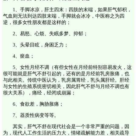
1、手脚冰凉，肝主四末：四肢的末端，如果肝气郁积，
气血则无法到达四肢末端，手脚就会冰冷，中医称之为四
逆，很多女性朋友都是这样的；
2、易怒、心烦、失眠多梦、抑郁；
3、头晕目眩，身困乏力；
4、瘀血；
5、女性月经不调（有些女性在月经前特别容易发火，这
很可能就是肝气不舒引起的，还有的是月经前乳房胀痛，也
与此相关。传统中医认为，乳房属胃经，乳头属肝经。肝经
与女性的生殖系统密切相关，因此肝气不舒与月经不调也有
很大关系），痛经，经闭或崩漏；
6、食欲差，胸胁胀痛；
7、器质性病变等等。
其实，肝气不舒在现代社会是一个非常严重的问题，因
为，现代人工作生活的压力大，情绪疏解能力差，相关疏导