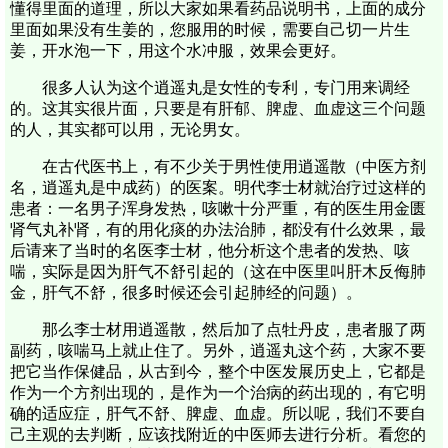
懂得里面的道理，所以大家如果看药品说明书，上面的成分
里面如果没有生姜的，您服用的时候，需要自己切一片生
姜，开水泡一下，用这个水冲服，效果会更好。
很多人认为这个逍遥丸是女性的专利，专门用来调经
的。这其实很片面，只要是有肝郁、脾虚、血虚这三个问题
的人，其实都可以用，无论男女。
在古代医书上，有不少关于男性使用逍遥散（中医方剂
名，逍遥丸是中成药）的医案。明代李士材就治疗过这样的
患者：一名男子浑身发热，咳嗽十分严重，有的医生用金匮
肾气丸补肾，有的用化痰的办法治肺，都没有什么效果，最
后请来了当时的名医李士材，他分析这个患者的发热、咳
喘，实际是因为肝气不舒引起的（这在中医里叫肝木反侮肺
金，肝气不舒，很多时候还会引起肺经的问题）。
那么李士材用逍遥散，然后加了点牡丹皮，患者服了两
副药，咳喘马上就止住了。另外，逍遥丸这个药，大家不要
把它当作保健品，从古到今，整个中医发展历史上，它都是
作为一个方剂出现的，是作为一个治病的药出现的，有它明
确的适应症，肝气不舒、脾虚、血虚。所以呢，我们不要自
己主观的去判断，应该找附近的中医师去进行分析。看您的