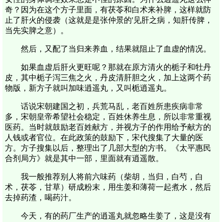
奇？因为在这个方子里面，有茯苓和白术来补脾，这样就防
止了肝火的侵袭（这就是是张仲景的'见肝之病，知肝传脾，
当先实脾之意）。
然后，又配了当归来养血，结果就阻止了血虚的情况。
如果血虚后肝火更旺呢？那就在原方清火的栀子和牡丹
皮，其中栀子泻三焦之火，丹皮清肝胆之火，加上这两个药
物版，新方子就叫加味逍遥丸，又叫栀逍遥丸。
话说宋朝建国之初，兵荒马乱，老百姓所患疾病非常
多，宋朝皇帝希望社会稳定，百姓休养生息，所以非常重视
医药。当时就鼓励老百姓献方，并视方子的作用给予献方的
人钱或者官位。在此政策的鼓励下，宋代搜集了大量的医
方。方子搜集以后，整理出了几部大型的方书。《太平惠民
合剂局方》就是其中一部，里面就有逍遥散。
我一般推荐别人将前六味药（柴胡，当归，白芍，白
术，茯苓，甘草）研成粉末，用生姜和薄荷一起煮水，然后
去掉药渣，喝药汁。
今天，有的药厂生产的逍遥丸就忽略生姜了，这是没有