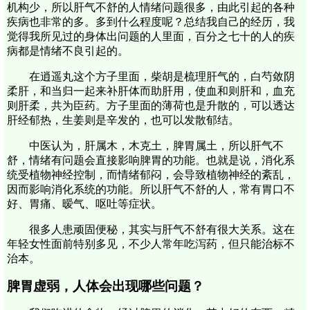
机构少，所以肝气不舒的人情绪问题很多，由此引起的各种
疾病也非常的多。多到什么程度呢？总结我自己的经历，我
觉得我所见过的身体出问题的人里面，百分之七十的人的疾
病都是情绪不良引起的。
在逍遥丸这个方子里面，柴胡是梳理肝气的，白芍敛阴
柔肝，和当归一起来补肝体而助肝用，使血和则肝和，血充
则肝柔，共为臣药。方子里面的薄荷也是升散的，可以透达
肝经郁热，生姜则是辛发的，也可以发散郁结。
中医认为，肝属木，木克土，脾胃属土，所以肝气不
舒，情绪有问题会直接影响脾胃的功能。也就是说，消化系
统受植物神经控制，而情绪郁闷，会导致植物神经的紊乱，
因而影响消化系统的功能。所以肝气不舒的人，常有胃口不
好、胃痛、暧气、呕吐等症状。
很多人患顽固便秘，其实与肝气不舒有很大关系。这在
年轻女性面前特别多见，不少人常年吃泻药，但只能治标不
治本。
脾胃虚弱，人体会出现哪些问题？