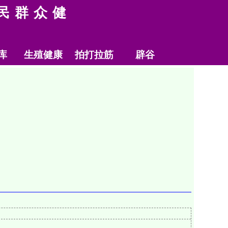
民群众健
库
生殖健康
拍打拉筋
辟谷