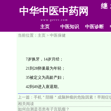
继
中华中医中药网
www.getvv.com
主页
中医知识
中医诊断
当前位置：主页 >
中医保健
7岁换牙，14岁月经；
21到28卵巢最为年轻；
35被定义为高龄产妇；
42到49进入衰退期。
上一篇：
手机＂陪睡＂成脑肿瘤的危险因素！早期症
相关阅读
如何自测是否患有子宫肌瘤？