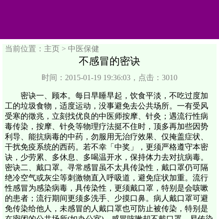
当前位置：主页 >
中医保健
不感冒的密诀
时间：2015-01-19 19:36:03，点击：3010
密诀一、顾本。每日早睡早起，饮食平淡，不吃过度加
工的垃圾食物，适度运动，没事避免去公共场所。一有受风
受寒的徵兆，立刻找优良的中医师按摩、针灸；遇流行性病
毒传染，按摩、针灸等物理疗法挺不住时，顶多再加些因势
利导、能抗病毒的中药，勿服用无治疗效果、仅掩盖症状、
干扰免疫系统的西药。若不幸「中奖」，更须严格遵守本密
诀，少劳累、多休息、多喝温开水，保持体力去对抗病毒。
密诀二、戴口罩。寻常感冒虽不太具传染性，戴口罩仍可隔
绝冷空气或灰尘等刺激物直入呼吸道，避免症状加重。流行
性感冒为感染病毒，具传染性，更须戴口罩，特别是会咳嗽
的患者；流行期间更须多洗手、少摸口鼻。病人戴口罩可避
免传染给他人，未感冒的人戴口罩也可防止被传染，特别是
在密闭的公共场所(如办公室)。感冒咳嗽却不戴口罩，易传染