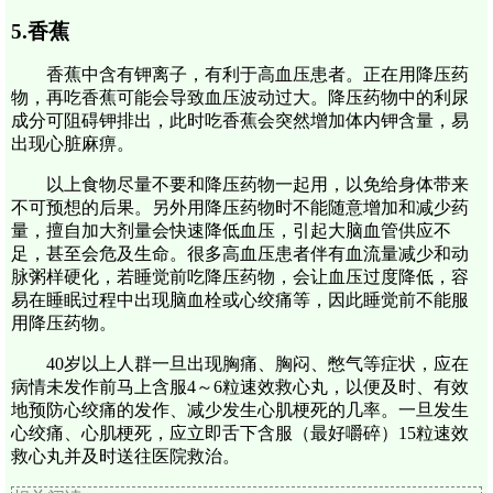
5.香蕉
香蕉中含有钾离子，有利于高血压患者。正在用降压药
物，再吃香蕉可能会导致血压波动过大。降压药物中的利尿
成分可阻碍钾排出，此时吃香蕉会突然增加体内钾含量，易
出现心脏麻痹。
以上食物尽量不要和降压药物一起用，以免给身体带来
不可预想的后果。另外用降压药物时不能随意增加和减少药
量，擅自加大剂量会快速降低血压，引起大脑血管供应不
足，甚至会危及生命。很多高血压患者伴有血流量减少和动
脉粥样硬化，若睡觉前吃降压药物，会让血压过度降低，容
易在睡眠过程中出现脑血栓或心绞痛等，因此睡觉前不能服
用降压药物。
40岁以上人群一旦出现胸痛、胸闷、憋气等症状，应在
病情未发作前马上含服4～6粒速效救心丸，以便及时、有效
地预防心绞痛的发作、减少发生心肌梗死的几率。一旦发生
心绞痛、心肌梗死，应立即舌下含服（最好嚼碎）15粒速效
救心丸并及时送往医院救治。